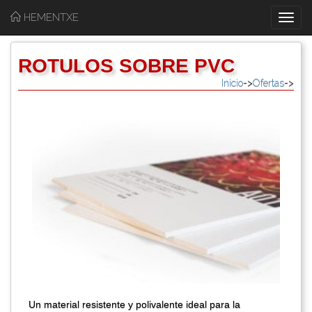
HEMENTXE
T
o
g
ROTULOS SOBRE PVC
g
Inicio
->
Ofertas
->
l
e
n
a
v
i
g
a
t
i
o
n
Un material resistente y polivalente ideal para la