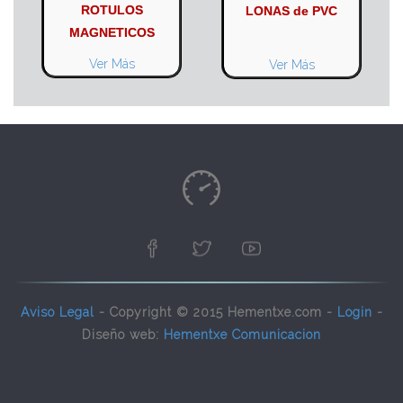
ROTULOS
LONAS de PVC
MAGNETICOS
Ver Más
Ver Más
Aviso Legal
- Copyright © 2015 Hementxe.com -
Login
-
Diseño web:
Hementxe Comunicacion